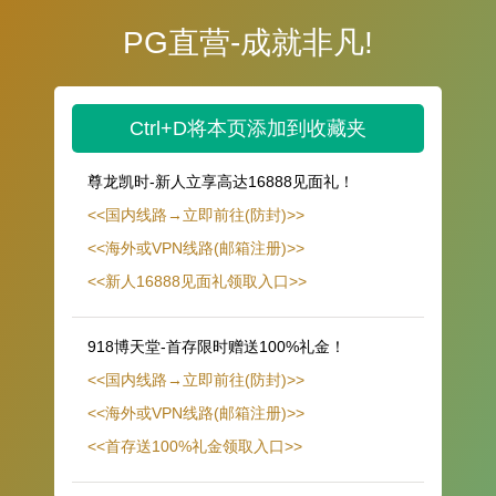
PG直营-成就非凡!
Ctrl+D将本页添加到收藏夹
尊龙凯时-新人立享高达16888见面礼！
<<国内线路→立即前往(防封)>>
<<海外或VPN线路(邮箱注册)>>
<<新人16888见面礼领取入口>>
918博天堂-首存限时赠送100%礼金！
<<国内线路→立即前往(防封)>>
<<海外或VPN线路(邮箱注册)>>
<<首存送100%礼金领取入口>>